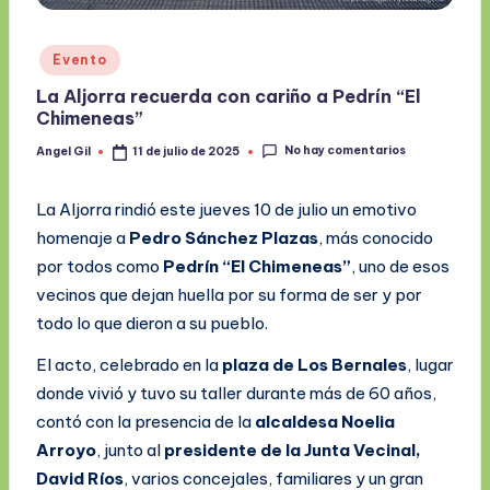
Publicado
Evento
en
La Aljorra recuerda con cariño a Pedrín “El
Chimeneas”
No hay comentarios
Angel Gil
11 de julio de 2025
Publicado
por
La Aljorra rindió este jueves 10 de julio un emotivo
homenaje a
Pedro Sánchez Plazas
, más conocido
por todos como
Pedrín “El Chimeneas”
, uno de esos
vecinos que dejan huella por su forma de ser y por
todo lo que dieron a su pueblo.
El acto, celebrado en la
plaza de Los Bernales
, lugar
donde vivió y tuvo su taller durante más de 60 años,
contó con la presencia de la
alcaldesa Noelia
Arroyo
, junto al
presidente de la Junta Vecinal,
David Ríos
, varios concejales, familiares y un gran