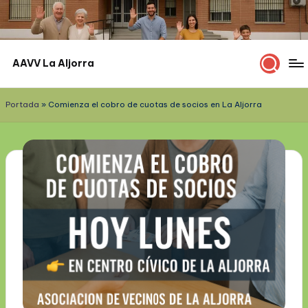
Saltar
al
contenido
AAVV La Aljorra
Comprometidos
con
Portada
»
Comienza el cobro de cuotas de socios en La Aljorra
La
Aljorra
y
su
gente.