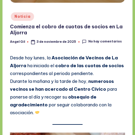
Publicado
Noticia
en
Comienza el cobro de cuotas de socios en La
Aljorra
No hay comentarios
Angel Gil
3 de noviembre de 2025
Publicado
por
Desde hoy lunes, la
Asociación de Vecinos de La
Aljorra
ha iniciado el
cobro de las cuotas de socios
correspondientes al periodo pendiente.
Durante la mañana y la tarde de hoy,
numerosos
vecinos se han acercado al Centro Cívico
para
ponerse al día y recoger su
obsequio de
agradecimiento
por seguir colaborando con la
asociación.