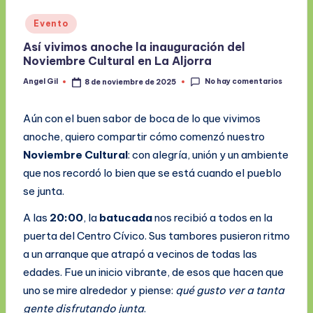
Publicado
Evento
en
Así vivimos anoche la inauguración del
Noviembre Cultural en La Aljorra
No hay comentarios
Angel Gil
8 de noviembre de 2025
Publicado
por
Aún con el buen sabor de boca de lo que vivimos
anoche, quiero compartir cómo comenzó nuestro
Noviembre Cultural
: con alegría, unión y un ambiente
que nos recordó lo bien que se está cuando el pueblo
se junta.
A las
20:00
, la
batucada
nos recibió a todos en la
puerta del Centro Cívico. Sus tambores pusieron ritmo
a un arranque que atrapó a vecinos de todas las
edades. Fue un inicio vibrante, de esos que hacen que
uno se mire alrededor y piense:
qué gusto ver a tanta
gente disfrutando junta
.