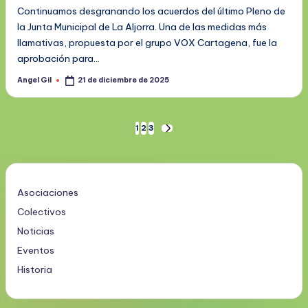
Continuamos desgranando los acuerdos del último Pleno de
la Junta Municipal de La Aljorra. Una de las medidas más
llamativas, propuesta por el grupo VOX Cartagena, fue la
aprobación para…
Angel Gil
21 de diciembre de 2025
Publicado
por
Paginación
1
2
3
SIGUIENTE
PÁGINA
de
entradas
Asociaciones
Colectivos
Noticias
Eventos
Historia