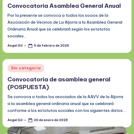
Convocatoria Asamblea General Anual
Por la presente se convoca a todos los socios de la
Asociación de Vecinos de La Aljorra a la Asamblea General
Ordinaria Anual que se celebrará según los estatutos
sociales…
Angel Gil
9 de febrero de 2026
Publicado
por
Publicado
Sin categoría
en
Convocatoria de asamblea general
(POSPUESTA)
Se convoca a todos los asociados de la AAVV de la Aljorra
a la asamblea general ordinaria anual que se celebrará
conforme a los estatutos sociales con los siguientes datos:…
Angel Gil
20 de enero de 2026
Publicado
por