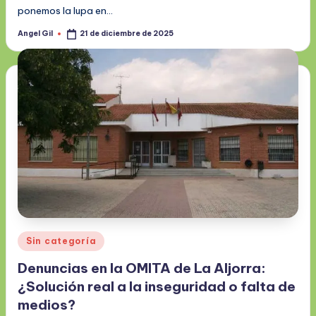
ponemos la lupa en…
Angel Gil
21 de diciembre de 2025
Publicado
por
Publicado
Sin categoría
en
Denuncias en la OMITA de La Aljorra:
¿Solución real a la inseguridad o falta de
medios?