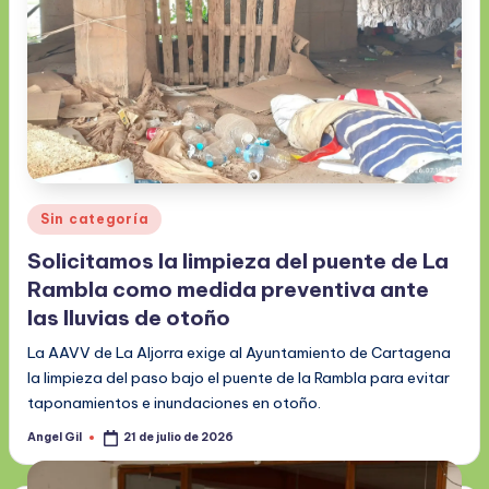
Publicado
Sin categoría
en
Solicitamos la limpieza del puente de La
Rambla como medida preventiva ante
las lluvias de otoño
La AAVV de La Aljorra exige al Ayuntamiento de Cartagena
la limpieza del paso bajo el puente de la Rambla para evitar
taponamientos e inundaciones en otoño.
Angel Gil
21 de julio de 2026
Publicado
por