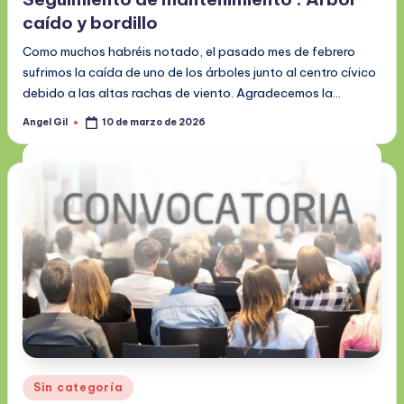
caído y bordillo
Como muchos habréis notado, el pasado mes de febrero
sufrimos la caída de uno de los árboles junto al centro cívico
debido a las altas rachas de viento. Agradecemos la…
Angel Gil
10 de marzo de 2026
Publicado
por
Publicado
Sin categoría
en