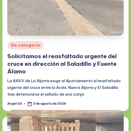
Publicado
Sin categoría
en
Solicitamos el reasfaltado urgente del
cruce en dirección al Saladillo y Fuente
Álamo
La AAVV de La Aljorra exige al Ayuntamiento el reasfaltado
urgente del cruce entre la Avda. Nueva Aljorra y El Saladillo
tras deteriorarse el sellado de una zanja.
Angel Gil
3 de agosto de 2026
Publicado
por