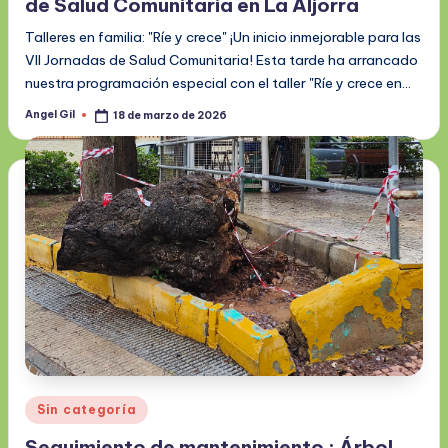
de Salud Comunitaria en La Aljorra
Talleres en familia: "Ríe y crece" ¡Un inicio inmejorable para las
VII Jornadas de Salud Comunitaria! Esta tarde ha arrancado
nuestra programación especial con el taller "Ríe y crece en…
Angel Gil
18 de marzo de 2026
Publicado
por
Publicado
Sin categoría
en
Seguimiento de mantenimiento : Árbol