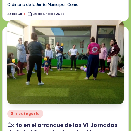
Ordinario de la Junta Municipal. Como…
Angel Gil
26 de junio de 2026
Publicado
por
Publicado
Sin categoría
en
Éxito en el arranque de las VII Jornadas