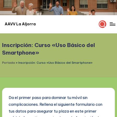
Saltar
al
contenido
AAVV La Aljorra
Comprometidos
con
La
Inscripción: Curso «Uso Básico del
Aljorra
Smartphone»
y
su
Portada
»
Inscripción: Curso «Uso Básico del Smartphone»
gente.
Da el primer paso para dominar tu móvil sin
complicaciones. Rellena el siguiente formulario con
tus datos para asegurar tu plaza en este primer