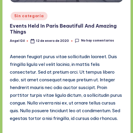
Publicado
Sin categoría
en
Events Held In Paris Beautifull And Amazing
Things
No hay comentarios
Angel Gil
12 de enero de 2020
Publicado
por
Aenean feugiat purus vitae sollicitudin laoreet. Duis
fringilla ligula vel velit lacinia, in mattis felis
consectetur. Sed at pretium orci. Ut tempus libero
odio, sit amet consequat neque pretium ut. Integer
hendrerit mauris nec odio auctor suscipit. Proin
porttitor turpis vitae ligula dictum, a sollicitudin purus
congue. Nulla viverra nisi ex, ut ornare tellus cursus
quis. Nulla posuere tincidunt leo at condimentum. Sed
egestas tortor a nisi fringilla, id cursus odio rhoncus.